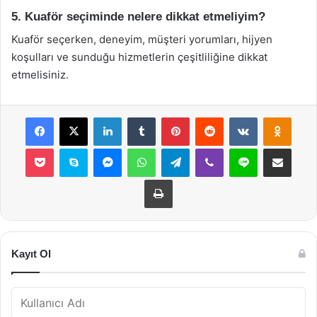
5. Kuaför seçiminde nelere dikkat etmeliyim?
Kuaför seçerken, deneyim, müşteri yorumları, hijyen
koşulları ve sunduğu hizmetlerin çeşitliliğine dikkat
etmelisiniz.
Facebook
X
LinkedIn
Tumblr
Pinterest
Reddit
VKontakte
Odnok
Pocket
Skype
Messenger
WhatsApp
Telegram
Viber
Line
E-Posta ile payla
Yazdır
Kayıt Ol