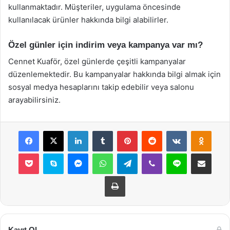
kullanmaktadır. Müşteriler, uygulama öncesinde
kullanılacak ürünler hakkında bilgi alabilirler.
Özel günler için indirim veya kampanya var mı?
Cennet Kuaför, özel günlerde çeşitli kampanyalar
düzenlemektedir. Bu kampanyalar hakkında bilgi almak için
sosyal medya hesaplarını takip edebilir veya salonu
arayabilirsiniz.
Facebook
X
LinkedIn
Tumblr
Pinterest
Reddit
VKontakte
Odnok
Pocket
Skype
Messenger
WhatsApp
Telegram
Viber
Line
E-Posta ile payla
Yazdır
Kayıt Ol