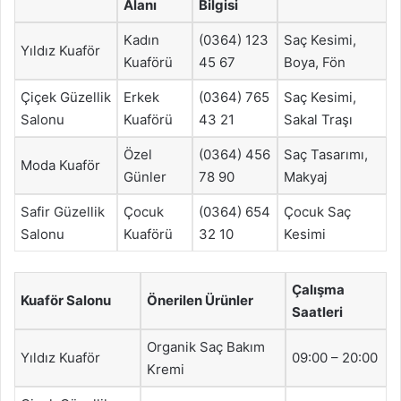
Alanı
Bilgisi
Kadın
(0364) 123
Saç Kesimi,
Yıldız Kuaför
Kuaförü
45 67
Boya, Fön
Çiçek Güzellik
Erkek
(0364) 765
Saç Kesimi,
Salonu
Kuaförü
43 21
Sakal Traşı
Özel
(0364) 456
Saç Tasarımı,
Moda Kuaför
Günler
78 90
Makyaj
Safir Güzellik
Çocuk
(0364) 654
Çocuk Saç
Salonu
Kuaförü
32 10
Kesimi
Çalışma
Kuaför Salonu
Önerilen Ürünler
Saatleri
Organik Saç Bakım
Yıldız Kuaför
09:00 – 20:00
Kremi