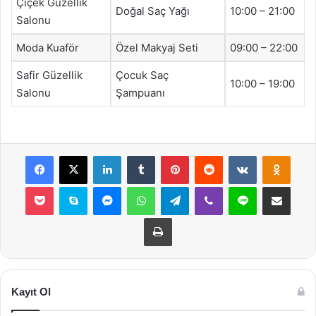
Çiçek Güzellik
Doğal Saç Yağı
10:00 – 21:00
Salonu
Moda Kuaför
Özel Makyaj Seti
09:00 – 22:00
Safir Güzellik
Çocuk Saç
10:00 – 19:00
Salonu
Şampuanı
Facebook
X
LinkedIn
Tumblr
Pinterest
Reddit
VKontakte
Odnok
Pocket
Skype
Messenger
WhatsApp
Telegram
Viber
Line
E-Posta ile payla
Yazdır
Kayıt Ol