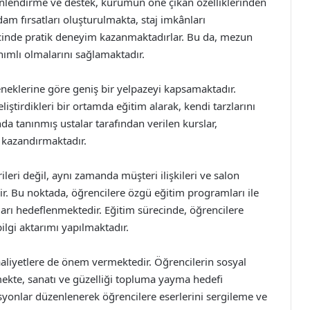
önlendirme ve destek, kurumun öne çıkan özelliklerinden
hdam fırsatları oluşturulmakta, staj imkânları
ecinde pratik deneyim kazanmaktadırlar. Bu da, mezun
ımlı olmalarını sağlamaktadır.
eneklerine göre geniş bir yelpazeyi kapsamaktadır.
eliştirdikleri bir ortamda eğitim alarak, kendi tarzlarını
nda tanınmış ustalar tarafından verilen kurslar,
ı kazandırmaktadır.
rileri değil, aynı zamanda müşteri ilişkileri ve salon
dir. Bu noktada, öğrencilere özgü eğitim programları ile
rı hedeflenmektedir. Eğitim sürecinde, öğrencilere
ilgi aktarımı yapılmaktadır.
aaliyetlere de önem vermektedir. Öğrencilerin sosyal
mekte, sanatı ve güzelliği topluma yayma hedefi
yonlar düzenlenerek öğrencilere eserlerini sergileme ve