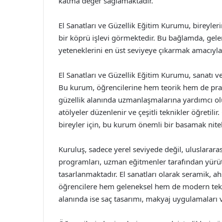
katma değer sağlamaktadır.
El Sanatları ve Güzellik Eğitim Kurumu, bireyle
bir köprü işlevi görmektedir. Bu bağlamda, gele
yeteneklerini en üst seviyeye çıkarmak amacıyl
El Sanatları ve Güzellik Eğitim Kurumu, sanatı ve
Bu kurum, öğrencilerine hem teorik hem de prati
güzellik alanında uzmanlaşmalarına yardımcı olur.
atölyeler düzenlenir ve çeşitli teknikler öğretili
bireyler için, bu kurum önemli bir basamak niteli
Kuruluş, sadece yerel seviyede değil, uluslararas
programları, uzman eğitmenler tarafından yürüt
tasarlanmaktadır. El sanatları olarak seramik, ahşa
öğrencilere hem geleneksel hem de modern tekn
alanında ise saç tasarımı, makyaj uygulamaları 