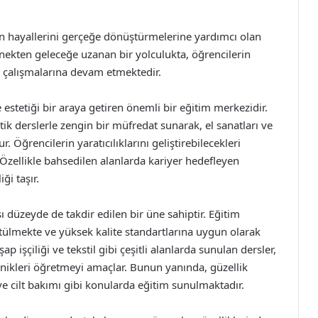
rin hayallerini gerçeğe dönüştürmelerine yardımcı olan
nekten geleceğe uzanan bir yolculukta, öğrencilerin
a çalışmalarına devam etmektedir.
 estetiği bir araya getiren önemli bir eğitim merkezidir.
k derslerle zengin bir müfredat sunarak, el sanatları ve
 Öğrencilerin yaratıcılıklarını geliştirebilecekleri
r. Özellikle bahsedilen alanlarda kariyer hedefleyen
ği taşır.
ı düzeyde de takdir edilen bir üne sahiptir. Eğitim
ülmekte ve yüksek kalite standartlarına uygun olarak
p işçiliği ve tekstil gibi çeşitli alanlarda sunulan dersler,
ikleri öğretmeyi amaçlar. Bunun yanında, güzellik
ve cilt bakımı gibi konularda eğitim sunulmaktadır.