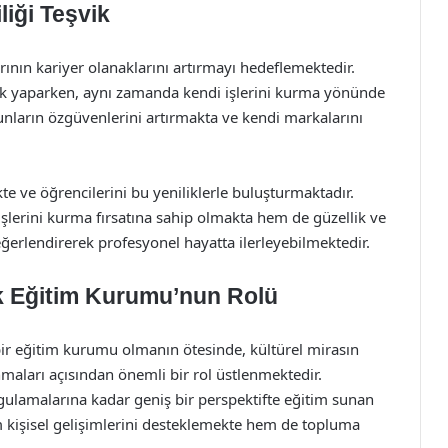
liği Teşvik
ının kariyer olanaklarını artırmayı hedeflemektedir.
lık yaparken, aynı zamanda kendi işlerini kurma yönünde
unların özgüvenlerini artırmakta ve kendi markalarını
te ve öğrencilerini bu yeniliklerle buluşturmaktadır.
işlerini kurma fırsatına sahip olmakta hem de güzellik ve
değerlendirerek profesyonel hayatta ilerleyebilmektedir.
ik Eğitim Kurumu’nun Rolü
bir eğitim kurumu olmanın ötesinde, kültürel mirasın
nmaları açısından önemli bir rol üstlenmektedir.
gulamalarına kadar geniş bir perspektifte eğitim sunan
m kişisel gelişimlerini desteklemekte hem de topluma