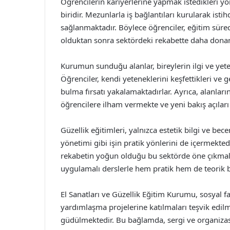
Öğrencilerin kariyerlerine yapmak istedikleri y
biridir. Mezunlarla iş bağlantıları kurularak isti
sağlanmaktadır. Böylece öğrenciler, eğitim sür
olduktan sonra sektördeki rekabette daha donan
Kurumun sunduğu alanlar, bireylerin ilgi ve yet
Öğrenciler, kendi yeteneklerini keşfettikleri ve g
bulma fırsatı yakalamaktadırlar. Ayrıca, alanları
öğrencilere ilham vermekte ve yeni bakış açılar
Güzellik eğitimleri, yalnızca estetik bilgi ve bece
yönetimi gibi işin pratik yönlerini de içermekte
rekabetin yoğun olduğu bu sektörde öne çıkmala
uygulamalı derslerle hem pratik hem de teorik b
El Sanatları ve Güzellik Eğitim Kurumu, sosyal f
yardımlaşma projelerine katılmaları teşvik edil
güdülmektedir. Bu bağlamda, sergi ve organizas