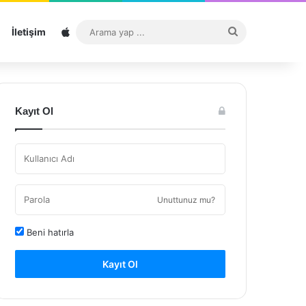
Sitemap
Arama
İletişim
yap
...
Kayıt Ol
Unuttunuz mu?
Beni hatırla
Kayıt Ol