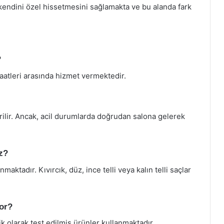
 kendini özel hissetmesini sağlamakta ve bu alanda fark
?
aatleri arasında hizmet vermektedir.
ilir. Ancak, acil durumlarda doğrudan salona gelerek
z?
ktadır. Kıvırcık, düz, ince telli veya kalın telli saçlar
yor?
jik olarak test edilmiş ürünler kullanmaktadır.