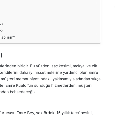
z?
r?
labilirim?
i
mlerinden biridir. Bu yüzden, saç kesimi, makyaj ve cilt
 kendilerini daha iyi hissetmelerine yardımcı olur. Emre
e müşteri memnuniyeti odaklı yaklaşımıyla adından sıkça
lede, Emre Kuaför’ün sunduğu hizmetlerden, müşteri
inden bahsedeceğiz.
Kurucusu Emre Bey, sektördeki 15 yıllık tecrübesini,