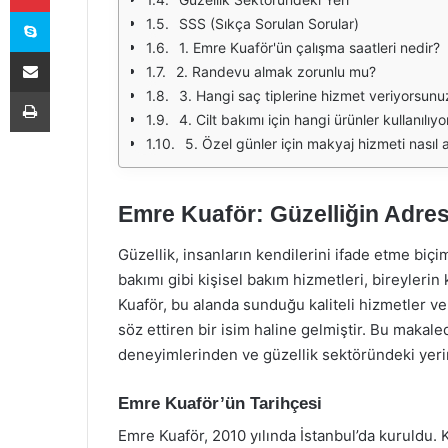
Skype
SSS (Sıkça Sorulan Sorular)
1. Emre Kuaför'ün çalışma saatleri nedir?
E-Posta ile paylaş
2. Randevu almak zorunlu mu?
Yazdır
3. Hangi saç tiplerine hizmet veriyorsunu
4. Cilt bakımı için hangi ürünler kullanılıyo
5. Özel günler için makyaj hizmeti nasıl a
Emre Kuaför: Güzelliğin Adres
Güzellik, insanların kendilerini ifade etme biçi
bakımı gibi kişisel bakım hizmetleri, bireylerin
Kuaför, bu alanda sunduğu kaliteli hizmetler v
söz ettiren bir isim haline gelmiştir. Bu maka
deneyimlerinden ve güzellik sektöründeki yer
Emre Kuaför’ün Tarihçesi
Emre Kuaför, 2010 yılında İstanbul’da kuruldu. 