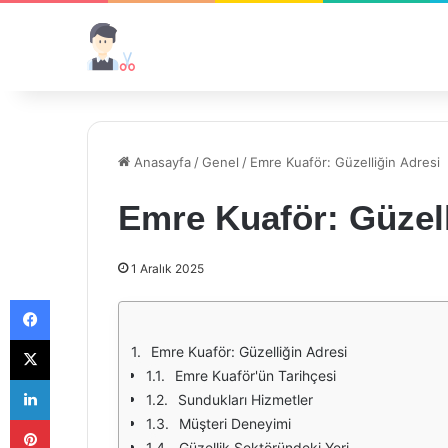
Anasayfa
/
Genel
/
Emre Kuaför: Güzelliğin Adresi
Emre Kuaför: Güzell
1 Aralık 2025
Facebook
X
Emre Kuaför: Güzelliğin Adresi
Emre Kuaför'ün Tarihçesi
LinkedIn
Sundukları Hizmetler
Pinterest
Müşteri Deneyimi
Güzellik Sektöründeki Yeri