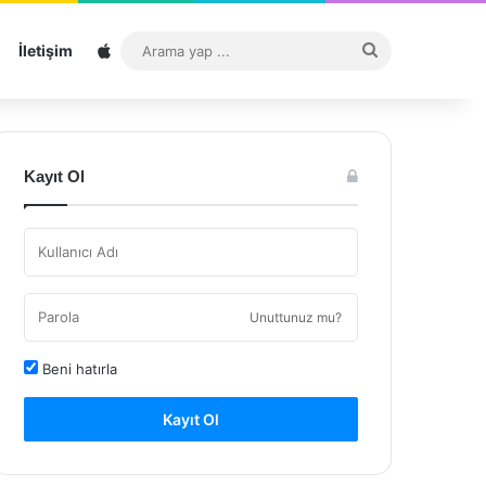
Sitemap
Arama
İletişim
yap
...
Kayıt Ol
Unuttunuz mu?
Beni hatırla
Kayıt Ol