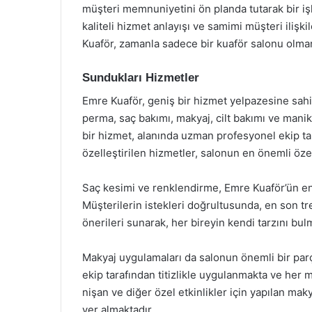
müşteri memnuniyetini ön planda tutarak bir i
kaliteli hizmet anlayışı ve samimi müşteri ilişki
Kuaför, zamanla sadece bir kuaför salonu olman
Sundukları Hizmetler
Emre Kuaför, geniş bir hizmet yelpazesine sahi
perma, saç bakımı, makyaj, cilt bakımı ve manik
bir hizmet, alanında uzman profesyonel ekip ta
özelleştirilen hizmetler, salonun en önemli özel
Saç kesimi ve renklendirme, Emre Kuaför’ün en 
Müşterilerin istekleri doğrultusunda, en son tre
önerileri sunarak, her bireyin kendi tarzını bu
Makyaj uygulamaları da salonun önemli bir parça
ekip tarafından titizlikle uygulanmakta ve her 
nişan ve diğer özel etkinlikler için yapılan ma
yer almaktadır.