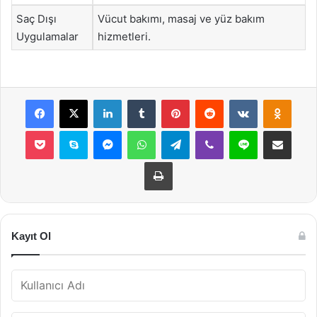
Saç Dışı
Vücut bakımı, masaj ve yüz bakım
Uygulamalar
hizmetleri.
Facebook
X
LinkedIn
Tumblr
Pinterest
Reddit
VKontakte
Odnok
Pocket
Skype
Messenger
WhatsApp
Telegram
Viber
Line
E-Posta ile payla
Yazdır
Kayıt Ol