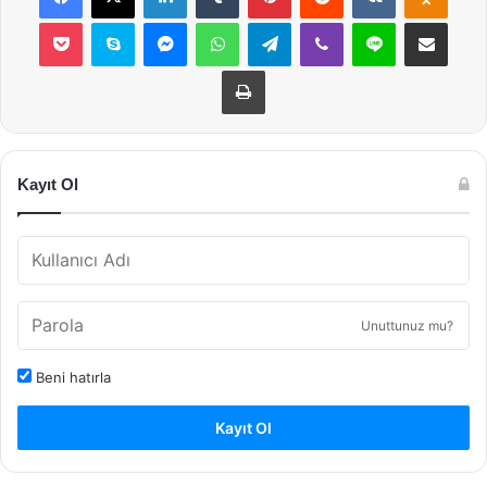
Pocket
Skype
Messenger
WhatsApp
Telegram
Viber
Line
E-Posta ile payla
Yazdır
Kayıt Ol
Unuttunuz mu?
Beni hatırla
Kayıt Ol