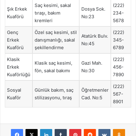
Saç kesimi, sakal
(222)
Şık Erkek
Dosya Sok.
tıraşı, bakım
234-
Kuaförü
No:23
kremleri
5678
Genç
Özel saç kesimi, stil
(222)
Atatürk Bulv.
Erkek
danışmanlığı, sakal
345-
No:45
Kuaförü
şekillendirme
6789
Klasik
(222)
Klasik saç kesimi,
Gazi Mah.
Erkek
456-
fön, sakal bakımı
No:30
Kuaförlüğü
7890
(222)
Sosyal
Günlük bakım, saç
Öğretmenler
567-
Kuaför
stilizasyonu, tıraş
Cad. No:5
8901
Facebook
X
LinkedIn
Tumblr
Pinterest
Reddit
VKontakte
Odnok