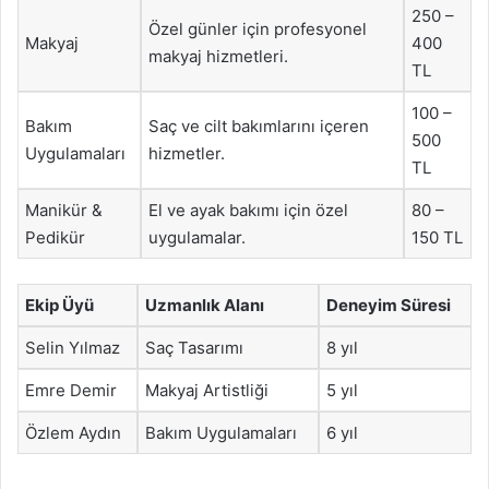
250 –
Özel günler için profesyonel
Makyaj
400
makyaj hizmetleri.
TL
100 –
Bakım
Saç ve cilt bakımlarını içeren
500
Uygulamaları
hizmetler.
TL
Manikür &
El ve ayak bakımı için özel
80 –
Pedikür
uygulamalar.
150 TL
Ekip Üyü
Uzmanlık Alanı
Deneyim Süresi
Selin Yılmaz
Saç Tasarımı
8 yıl
Emre Demir
Makyaj Artistliği
5 yıl
Özlem Aydın
Bakım Uygulamaları
6 yıl