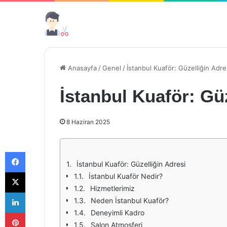
Anasayfa
/
Genel
/
İstanbul Kuaför: Güzelliğin Adre
İstanbul Kuaför: Güz
8 Haziran 2025
Facebook
İstanbul Kuaför: Güzelliğin Adresi
X
İstanbul Kuaför Nedir?
Hizmetlerimiz
LinkedIn
Neden İstanbul Kuaför?
Pinterest
Deneyimli Kadro
Salon Atmosferi