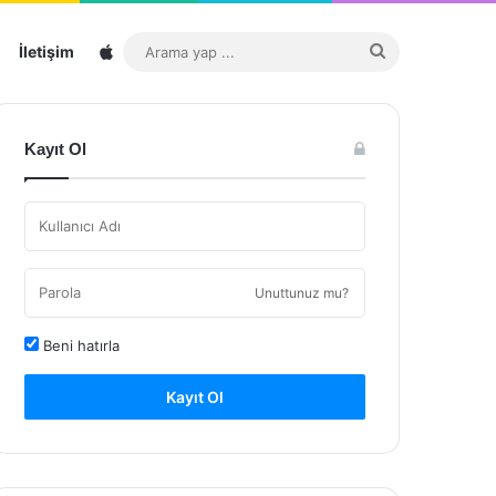
Sitemap
Arama
İletişim
yap
...
Kayıt Ol
Unuttunuz mu?
Beni hatırla
Kayıt Ol