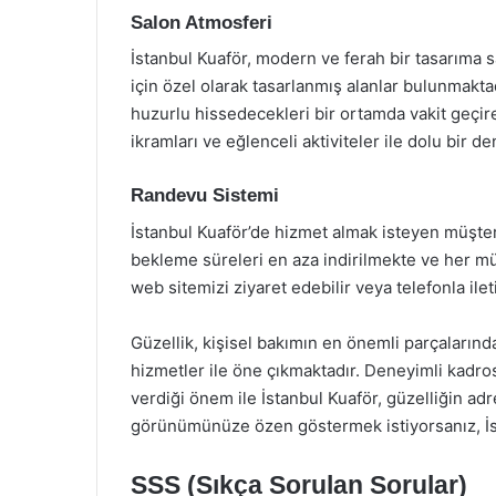
Salon Atmosferi
İstanbul Kuaför, modern ve ferah bir tasarıma s
için özel olarak tasarlanmış alanlar bulunmaktad
huzurlu hissedecekleri bir ortamda vakit geçire
ikramları ve eğlenceli aktiviteler ile dolu bir 
Randevu Sistemi
İstanbul Kuaför’de hizmet almak isteyen müşteri
bekleme süreleri en aza indirilmekte ve her mü
web sitemizi ziyaret edebilir veya telefonla ilet
Güzellik, kişisel bakımın en önemli parçalarında
hizmetler ile öne çıkmaktadır. Deneyimli kadr
verdiği önem ile İstanbul Kuaför, güzelliğin ad
görünümünüze özen göstermek istiyorsanız, İst
SSS (Sıkça Sorulan Sorular)