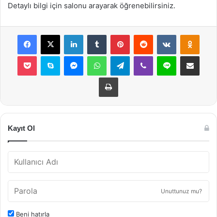
Detaylı bilgi için salonu arayarak öğrenebilirsiniz.
Facebook
X
LinkedIn
Tumblr
Pinterest
Reddit
VKontakte
Odnok
Pocket
Skype
Messenger
WhatsApp
Telegram
Viber
Line
E-Posta ile payla
Yazdır
Kayıt Ol
Unuttunuz mu?
Beni hatırla