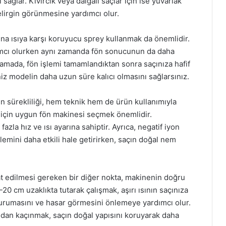
sağlar. Kıvırcık veya dalgalı saçlar için ise yuvarlak
belirgin görünmesine yardımcı olur.
ına ısıya karşı koruyucu sprey kullanmak da önemlidir.
mcı olurken aynı zamanda fön sonucunun da daha
amada, fön işlemi tamamlandıktan sonra saçınıza hafif
iniz modelin daha uzun süre kalıcı olmasını sağlarsınız.
 sürekliliği, hem teknik hem de ürün kullanımıyla
ları için uygun fön makinesi seçmek önemlidir.
azla hız ve ısı ayarına sahiptir. Ayrıca, negatif iyon
şlemini daha etkili hale getirirken, saçın doğal nem
t edilmesi gereken bir diğer nokta, makinenin doğru
-20 cm uzaklıkta tutarak çalışmak, aşırı ısının saçınıza
urumasını ve hasar görmesini önlemeye yardımcı olur.
sıdan kaçınmak, saçın doğal yapısını koruyarak daha