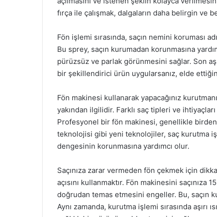
açılmasını ve istenen şeklin kolayca verilmesini 
fırça ile çalışmak, dalgaların daha belirgin ve 
Fön işlemi sırasında, saçın nemini koruması ad
Bu sprey, saçın kurumadan korunmasına yardı
pürüzsüz ve parlak görünmesini sağlar. Son aş
bir şekillendirici ürün uygularsanız, elde ettiğ
Fön makinesi kullanarak yapacağınız kurutmanın
yakından ilgilidir. Farklı saç tipleri ve ihtiyaç
Profesyonel bir fön makinesi, genellikle birden f
teknolojisi gibi yeni teknolojiler, saç kurutma i
dengesinin korunmasına yardımcı olur.
Saçınıza zarar vermeden fön çekmek için dikka
açısını kullanmaktır. Fön makinesini saçınıza 15
doğrudan temas etmesini engeller. Bu, saçın k
Aynı zamanda, kurutma işlemi sırasında aşırı ı