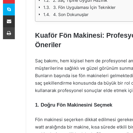
2. Saç Tipine Uygun Hazırlık
Skype
3. Fön Uygulaması İçin Teknikler
4. Son Dokunuşlar
E-Posta ile paylaş
Yazdır
Kuaför Fön Makinesi: Profesyo
Öneriler
Saç bakımı, hem kişisel hem de profesyonel an
müşterilerine sağlıklı ve güzel görünüm sunmak 
Bunların başında ise fön makineleri gelmekted
saç şekillendirme konusunda da büyük bir rol 
kullanarak profesyonel sonuçlar elde etmek için
1. Doğru Fön Makinesini Seçmek
Fön makinesi seçerken dikkat edilmesi gereken
watt aralığında bir makine, kısa sürede etkili b