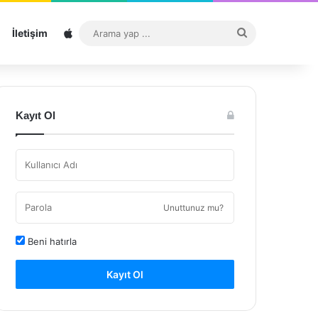
Sitemap
Arama
İletişim
yap
...
Kayıt Ol
Unuttunuz mu?
Beni hatırla
Kayıt Ol