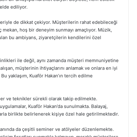
lde ediliyor.
riyle de dikkat çekiyor. Müşterilerin rahat edebileceği
 iç mekan, hoş bir deneyim sunmayı amaçlıyor. Müzik,
lan bu ambiyans, ziyaretçilerin kendilerini özel
kinlikleri ile değil, aynı zamanda müşteri memnuniyetine
çalışan, müşterinin ihtiyaçlarını anlamak ve onlara en iyi
r. Bu yaklaşım, Kuaför Hakan’ın tercih edilme
er ve teknikler sürekli olarak takip edilmekte.
l uygulamalar, Kuaför Hakan’da sunulmakta. Balayaj,
la birlikte belirlenerek kişiye özel hale getirilmektedir.
anında da çeşitli seminer ve atölyeler düzenlemekte.
gelişim fırsatları sunmakla kalmayıp, meraklı müşterilere