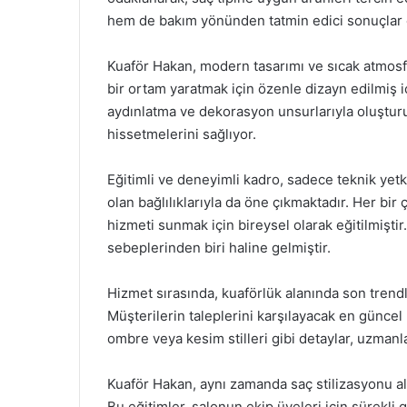
hem de bakım yönünden tatmin edici sonuçlar e
Kuaför Hakan, modern tasarımı ve sıcak atmosfe
bir ortam yaratmak için özenle dizayn edilmiş
aydınlatma ve dekorasyon unsurlarıyla oluşturu
hissetmelerini sağlıyor.
Eğitimli ve deneyimli kadro, sadece teknik yet
olan bağlılıklarıyla da öne çıkmaktadır. Her bir 
hizmeti sunmak için bireysel olarak eğitilmişti
sebeplerinden biri haline gelmiştir.
Hizmet sırasında, kuaförlük alanında son trendl
Müşterilerin taleplerini karşılayacak en günce
ombre veya kesim stilleri gibi detaylar, uzmanlar
Kuaför Hakan, aynı zamanda saç stilizasyonu al
Bu eğitimler, salonun ekip üyeleri için sürekli 