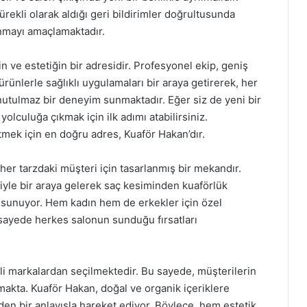
rekli olarak aldığı geri bildirimler doğrultusunda
unmayı amaçlamaktadır.
n ve estetiğin bir adresidir. Profesyonel ekip, geniş
rünlerle sağlıklı uygulamaları bir araya getirerek, her
nutulmaz bir deneyim sunmaktadır. Eğer siz de yeni bir
lculuğa çıkmak için ilk adımı atabilirsiniz.
tmek için en doğru adres, Kuaför Hakan’dır.
her tarzdaki müşteri için tasarlanmış bir mekandır.
iyle bir araya gelerek saç kesiminden kuaförlük
 sunuyor. Hem kadın hem de erkekler için özel
sayede herkes salonun sunduğu fırsatları
eli markalardan seçilmektedir. Bu sayede, müşterilerin
makta. Kuaför Hakan, doğal ve organik içeriklere
den bir anlayışla hareket ediyor. Böylece, hem estetik