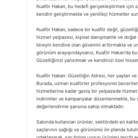
Kuaför Hakan, bu hedefi gerçekleştirmek için sü
kendini geliştirmekte ve yenilikçi hizmetler s
Kuaför Hakan, sadece bir kuaför değil, güzelliği
hizmet yelpazesi, kişisel danışmanlık ve doğal ü
bireyin kendine olan güvenini arttırmakta ve u
görünüm arayışındaysanız, Kuaför Hakan’da bu yo
Güzelliğinizi yansıtmak ve kendinizi özel hisse
Kuaför Hakan: Güzelliğin Adresi, her yaştan ve 
Burada, uzman kuaförler profesyonel beceriler
hizmetlerine kadar geniş bir yelpazede hizmet
indirimler ve kampanyalar düzenlenmekte, bu 
değerlendirme şansına sahip olmaktadır.
Salonda kullanılan ürünler, sektördeki en kalit
saçlarının sağlığı ve görünümü ön planda tutul
odaklanarak, saç tipine uygun ürünleri tercih e