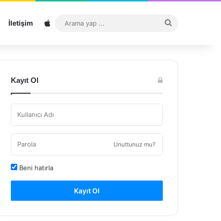
Sitemap
Arama
İletişim
yap
...
Kayıt Ol
Unuttunuz mu?
Beni hatırla
Kayıt Ol