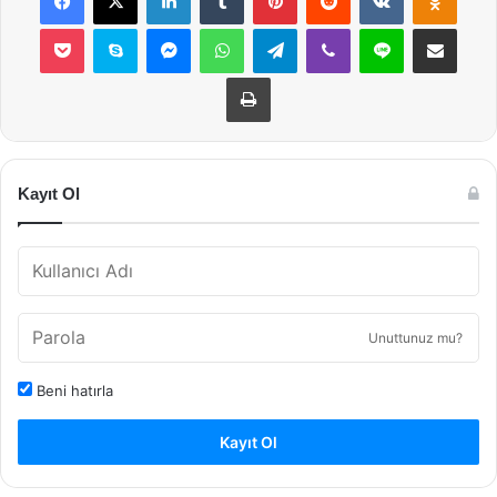
Pocket
Skype
Messenger
WhatsApp
Telegram
Viber
Line
E-Posta ile payla
Yazdır
Kayıt Ol
Unuttunuz mu?
Beni hatırla
Kayıt Ol