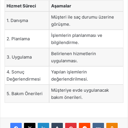
Hizmet Süreci
Aşamalar
Müşteri ile saç durumu üzerine
1. Danışma
görüşme.
İşlemlerin planlanması ve
2. Planlama
bilgilendirme.
Belirlenen hizmetlerin
3. Uygulama
uygulanması.
4. Sonuç
Yapılan işlemlerin
Değerlendirmesi
değerlendirilmesi.
Müşteriye evde uygulanacak
5. Bakım Önerileri
bakım önerileri.
Facebook
X
LinkedIn
Tumblr
Pinterest
Reddit
VKontakte
Odnok