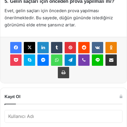
5. Gelin saçları için önceden prova yapılmalı mı?
Evet, gelin saçları için önceden prova yapılması
önerilmektedir. Bu sayede, düğün gününde istediğiniz
görünümü elde etme şansınız artar.
Facebook
X
LinkedIn
Tumblr
Pinterest
Reddit
VKontakte
Odnok
Pocket
Skype
Messenger
WhatsApp
Telegram
Viber
Line
E-Posta ile payla
Yazdır
Kayıt Ol