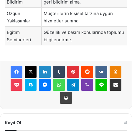
Bildirim
geri bildirim alma.
Özgün
Müşterilerin kişisel tarzına uygun
Yaklaşımlar
hizmetler sunma.
Eğitim
Güzellik ve bakım konularında toplumu
Seminerleri
bilgilendirme.
Facebook
X
LinkedIn
Tumblr
Pinterest
Reddit
VKontakte
Odnok
Pocket
Skype
Messenger
WhatsApp
Telegram
Viber
Line
E-Posta ile payla
Yazdır
Kayıt Ol