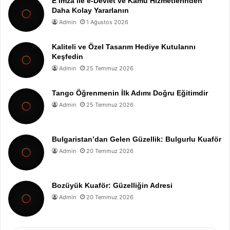
E İmza ile e-Devlet ve Kamu Hizmetlerinden
Daha Kolay Yararlanın
Admin
1 Ağustos 2026
Kaliteli ve Özel Tasarım Hediye Kutularını
Keşfedin
Admin
25 Temmuz 2026
Tango Öğrenmenin İlk Adımı Doğru Eğitimdir
Admin
25 Temmuz 2026
Bulgaristan’dan Gelen Güzellik: Bulgurlu Kuaför
Admin
20 Temmuz 2026
Bozüyük Kuaför: Güzelliğin Adresi
Admin
20 Temmuz 2026