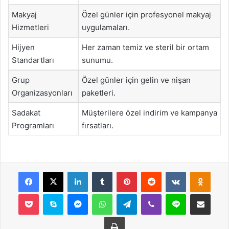
Makyaj
Özel günler için profesyonel makyaj
Hizmetleri
uygulamaları.
Hijyen
Her zaman temiz ve steril bir ortam
Standartları
sunumu.
Grup
Özel günler için gelin ve nişan
Organizasyonları
paketleri.
Sadakat
Müşterilere özel indirim ve kampanya
Programları
fırsatları.
Facebook
X
LinkedIn
Tumblr
Pinterest
Reddit
VKontakte
Odnok
Pocket
Skype
Messenger
WhatsApp
Telegram
Viber
Line
E-Posta ile payla
Yazdır