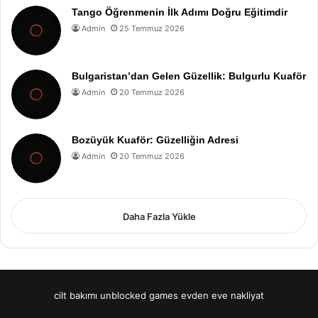
Tango Öğrenmenin İlk Adımı Doğru Eğitimdir
Admin
25 Temmuz 2026
Bulgaristan’dan Gelen Güzellik: Bulgurlu Kuaför
Admin
20 Temmuz 2026
Bozüyük Kuaför: Güzelliğin Adresi
Admin
20 Temmuz 2026
Daha Fazla Yükle
cilt bakımı
unblocked games
evden eve nakliyat