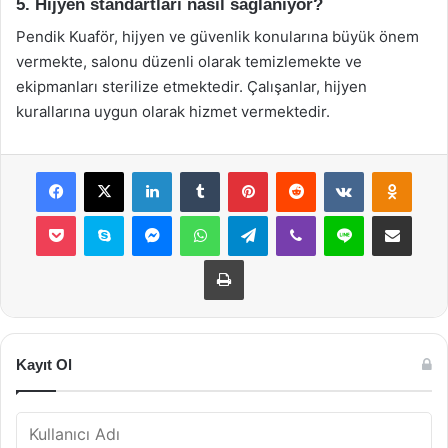
5. Hijyen standartları nasıl sağlanıyor?
Pendik Kuaför, hijyen ve güvenlik konularına büyük önem
vermekte, salonu düzenli olarak temizlemekte ve
ekipmanları sterilize etmektedir. Çalışanlar, hijyen
kurallarına uygun olarak hizmet vermektedir.
Facebook
X
LinkedIn
Tumblr
Pinterest
Reddit
VKontakte
Odnok
Pocket
Skype
Messenger
WhatsApp
Telegram
Viber
Line
E-Posta ile payla
Yazdır
Kayıt Ol