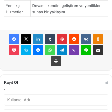
Yenilikçi
Devamlı kendini geliştiren ve yenilikler
Hizmetler
sunan bir yaklaşım.
Facebook
X
LinkedIn
Tumblr
Pinterest
Reddit
VKontakte
Odnok
Pocket
Skype
Messenger
WhatsApp
Telegram
Viber
Line
E-Posta ile payla
Yazdır
Kayıt Ol