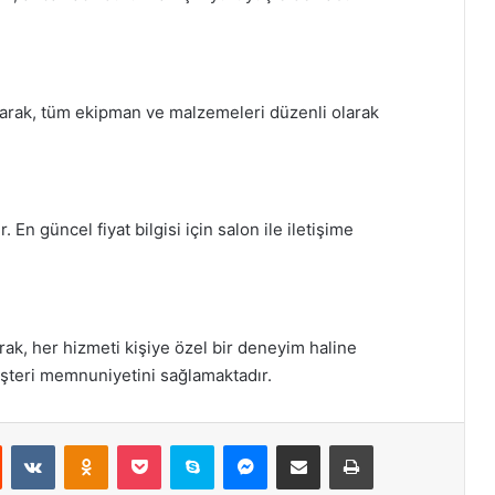
uyarak, tüm ekipman ve malzemeleri düzenli olarak
 En güncel fiyat bilgisi için salon ile iletişime
rak, her hizmeti kişiye özel bir deneyim haline
üşteri memnuniyetini sağlamaktadır.
st
Reddit
VKontakte
Odnoklassniki
Pocket
Skype
Messenger
E-Posta ile paylaş
Yazdır