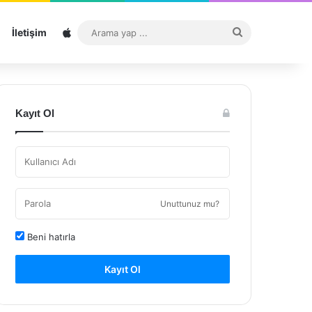
Sitemap
Arama
İletişim
yap
...
Kayıt Ol
Unuttunuz mu?
Beni hatırla
Kayıt Ol