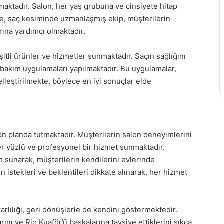
maktadır. Salon, her yaş grubuna ve cinsiyete hitap
le, saç kesiminde uzmanlaşmış ekip, müşterilerin
arına yardımcı olmaktadır.
itli ürünler ve hizmetler sunmaktadır. Saçın sağlığını
bakım uygulamaları yapılmaktadır. Bu uygulamalar,
elleştirilmekte, böylece en iyi sonuçlar elde
n planda tutmaktadır. Müşterilerin salon deneyimlerini
er yüzlü ve profesyonel bir hizmet sunmaktadır.
am sunarak, müşterilerin kendilerini evlerinde
 istekleri ve beklentileri dikkate alınarak, her hizmet
lılığı, geri dönüşlerle de kendini göstermektedir.
ını ve Rio Kuaför’ü başkalarına tavsiye ettiklerini sıkça