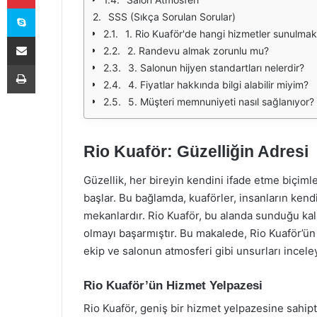
Skype
SSS (Sıkça Sorulan Sorular)
1. Rio Kuaför'de hangi hizmetler sunulmak
E-Posta ile paylaş
2. Randevu almak zorunlu mu?
Yazdır
3. Salonun hijyen standartları nelerdir?
4. Fiyatlar hakkında bilgi alabilir miyim?
5. Müşteri memnuniyeti nasıl sağlanıyor?
Rio Kuaför: Güzelliğin Adresi
Güzellik, her bireyin kendini ifade etme biçiml
başlar. Bu bağlamda, kuaförler, insanların kend
mekanlardır. Rio Kuaför, bu alanda sunduğu kali
olmayı başarmıştır. Bu makalede, Rio Kuaför’ü
ekip ve salonun atmosferi gibi unsurları incele
Rio Kuaför’ün Hizmet Yelpazesi
Rio Kuaför, geniş bir hizmet yelpazesine sahip