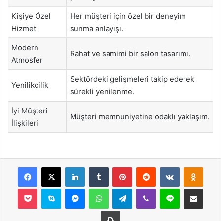
Kişiye Özel
Her müşteri için özel bir deneyim
Hizmet
sunma anlayışı.
Modern
Rahat ve samimi bir salon tasarımı.
Atmosfer
Sektördeki gelişmeleri takip ederek
Yenilikçilik
sürekli yenilenme.
İyi Müşteri
Müşteri memnuniyetine odaklı yaklaşım.
İlişkileri
Facebook
X
LinkedIn
Tumblr
Pinterest
Reddit
VKontakte
Odnok
Pocket
Skype
Messenger
WhatsApp
Telegram
Viber
Line
E-Posta ile payla
Yazdır