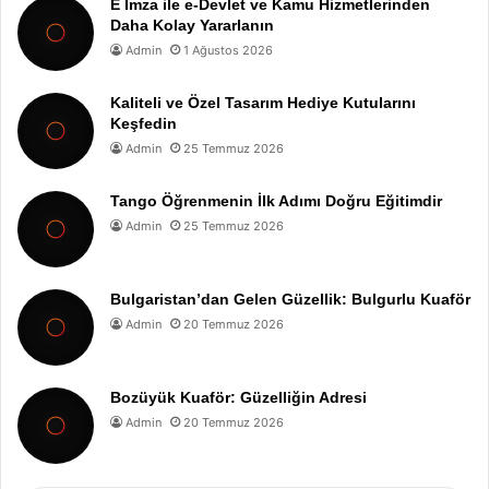
E İmza ile e-Devlet ve Kamu Hizmetlerinden
Daha Kolay Yararlanın
Admin
1 Ağustos 2026
Kaliteli ve Özel Tasarım Hediye Kutularını
Keşfedin
Admin
25 Temmuz 2026
Tango Öğrenmenin İlk Adımı Doğru Eğitimdir
Admin
25 Temmuz 2026
Bulgaristan’dan Gelen Güzellik: Bulgurlu Kuaför
Admin
20 Temmuz 2026
Bozüyük Kuaför: Güzelliğin Adresi
Admin
20 Temmuz 2026