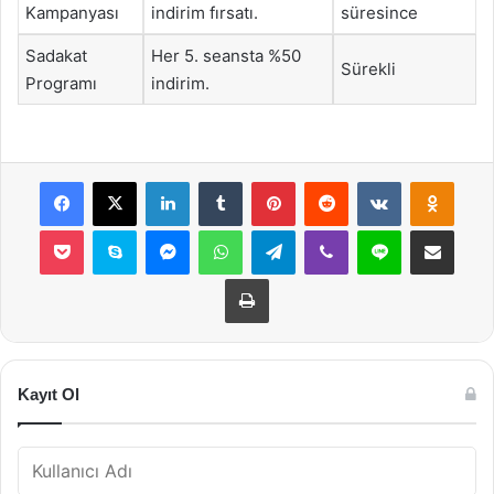
Kampanyası
indirim fırsatı.
süresince
Sadakat
Her 5. seansta %50
Sürekli
Programı
indirim.
Facebook
X
LinkedIn
Tumblr
Pinterest
Reddit
VKontakte
Odnok
Pocket
Skype
Messenger
WhatsApp
Telegram
Viber
Line
E-Posta ile payla
Yazdır
Kayıt Ol