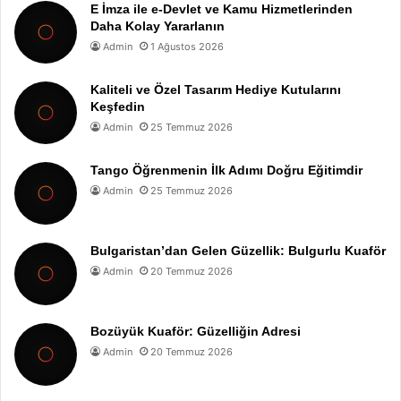
E İmza ile e-Devlet ve Kamu Hizmetlerinden
Daha Kolay Yararlanın
Admin
1 Ağustos 2026
Kaliteli ve Özel Tasarım Hediye Kutularını
Keşfedin
Admin
25 Temmuz 2026
Tango Öğrenmenin İlk Adımı Doğru Eğitimdir
Admin
25 Temmuz 2026
Bulgaristan’dan Gelen Güzellik: Bulgurlu Kuaför
Admin
20 Temmuz 2026
Bozüyük Kuaför: Güzelliğin Adresi
Admin
20 Temmuz 2026