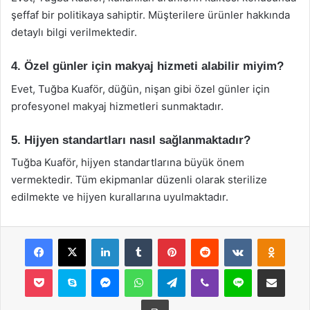
şeffaf bir politikaya sahiptir. Müşterilere ürünler hakkında
detaylı bilgi verilmektedir.
4. Özel günler için makyaj hizmeti alabilir miyim?
Evet, Tuğba Kuaför, düğün, nişan gibi özel günler için
profesyonel makyaj hizmetleri sunmaktadır.
5. Hijyen standartları nasıl sağlanmaktadır?
Tuğba Kuaför, hijyen standartlarına büyük önem
vermektedir. Tüm ekipmanlar düzenli olarak sterilize
edilmekte ve hijyen kurallarına uyulmaktadır.
Facebook
X
LinkedIn
Tumblr
Pinterest
Reddit
VKontakte
Odnok
Pocket
Skype
Messenger
WhatsApp
Telegram
Viber
Line
E-Posta ile payla
Yazdır