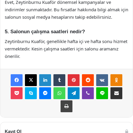
Evet, Zeytinburnu Kuaför dönemsel kampanyalar ve
indirimler sunmaktadır. Bu fırsatlar hakkında bilgi almak için
salonun sosyal medya hesaplarını takip edebilirsiniz.
5. Salonun çalışma saatleri nedir?
Zeytinburnu Kuaför, genellikle hafta içi ve hafta sonu hizmet
vermektedir. Kesin çalışma saatleri için salonu aramanız
önerilir.
Facebook
X
LinkedIn
Tumblr
Pinterest
Reddit
VKontakte
Odnok
Pocket
Skype
Messenger
WhatsApp
Telegram
Viber
Line
E-Posta ile payla
Yazdır
Kayıt Ol