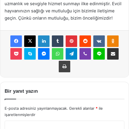
uzmanlık ve sevgiyle hizmet sunmayı ilke edinmiştir. Evcil
hayvanınızın sağlığı ve mutluluğu için bizimle iletişime
geçin. Çünkü onların mutluluğu, bizim önceliğimizdir!
Facebook
X
LinkedIn
Tumblr
Pinterest
Reddit
VKontakte
Odnok
Pocket
Skype
Messenger
WhatsApp
Telegram
Viber
Line
E-Posta ile payla
Yazdır
Bir yanıt yazın
E-posta adresiniz yayınlanmayacak.
Gerekli alanlar
*
ile
işaretlenmişlerdir
Y