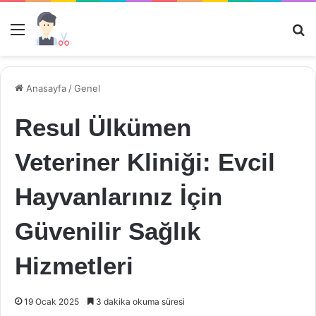
Menü
Ar
Anasayfa
/
Genel
Resul Ülkümen
Veteriner Kliniği: Evcil
Hayvanlarınız İçin
Güvenilir Sağlık
Hizmetleri
19 Ocak 2025
3 dakika okuma süresi