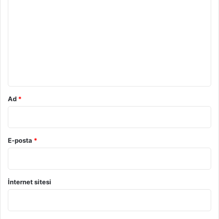
o
r
u
m
*
Ad
*
E-posta
*
İnternet sitesi